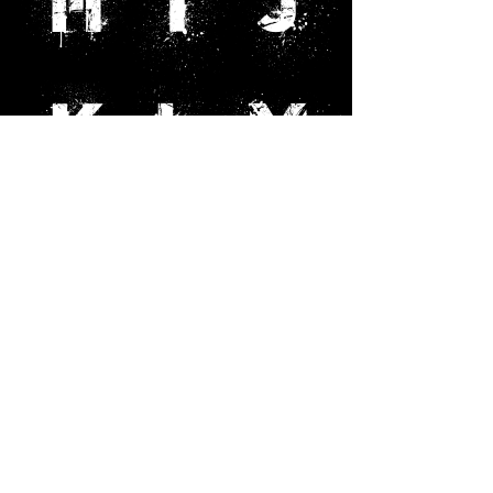
H
I
J
K
L
M
N
O
P
Q
R
S